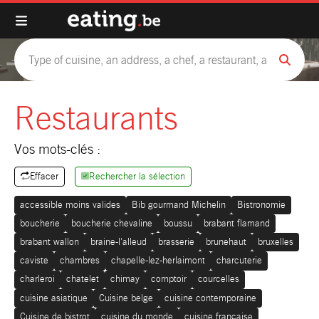
Restaurants
Vos mots-clés :
Effacer
Rechercher la sélection
accessible moins valides
Bib gourmand Michelin
Bistronomie
boucherie
boucherie chevaline
boussu
brabant flamand
brabant wallon
braine-l'alleud
brasserie
brunehaut
bruxelles
caviste
chambres
chapelle-lez-herlaimont
charcuterie
charleroi
chatelet
chimay
comptoir
courcelles
cuisine asiatique
Cuisine belge
cuisine contemporaine
Cuisine de bistrot
cuisine du monde
cuisine française