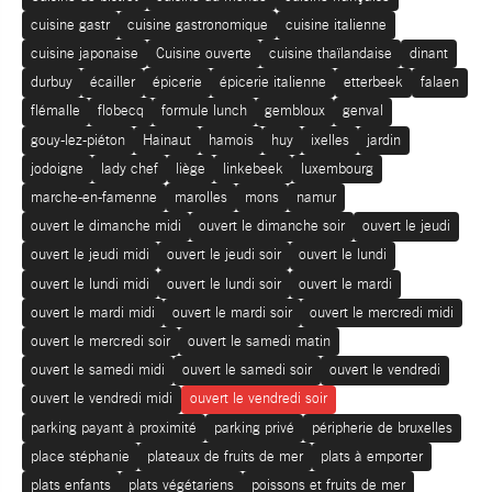
cuisine gastr
cuisine gastronomique
cuisine italienne
cuisine japonaise
Cuisine ouverte
cuisine thaïlandaise
dinant
durbuy
écailler
épicerie
épicerie italienne
etterbeek
falaen
flémalle
flobecq
formule lunch
gembloux
genval
gouy-lez-piéton
Hainaut
hamois
huy
ixelles
jardin
jodoigne
lady chef
liège
linkebeek
luxembourg
marche-en-famenne
marolles
mons
namur
ouvert le dimanche midi
ouvert le dimanche soir
ouvert le jeudi
ouvert le jeudi midi
ouvert le jeudi soir
ouvert le lundi
ouvert le lundi midi
ouvert le lundi soir
ouvert le mardi
ouvert le mardi midi
ouvert le mardi soir
ouvert le mercredi midi
ouvert le mercredi soir
ouvert le samedi matin
ouvert le samedi midi
ouvert le samedi soir
ouvert le vendredi
ouvert le vendredi midi
ouvert le vendredi soir
parking payant à proximité
parking privé
péripherie de bruxelles
place stéphanie
plateaux de fruits de mer
plats à emporter
plats enfants
plats végétariens
poissons et fruits de mer