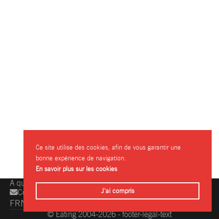
Ce site utilise des cookies, afin de vous garantir une
bonne expérience de navigation.
En savoir plus sur les cookies
A question, a suggestion?
J'ai compris
Contact us
FR
NL
EN
© Eating 2004-2026 - footer-legal-text